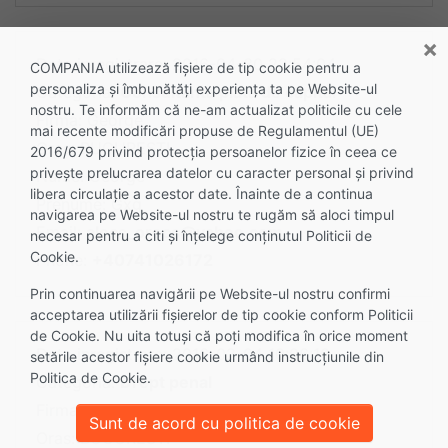
×
Data inregistrare: 2016-04-30 22:54:04
COMPANIA utilizează fişiere de tip cookie pentru a
personaliza și îmbunătăți experiența ta pe Website-ul
Categoria:
Consultanta piata de capital
nostru. Te informăm că ne-am actualizat politicile cu cele
Firma: George
mai recente modificări propuse de Regulamentul (UE)
Oras: BUCURESTI
2016/679 privind protecția persoanelor fizice în ceea ce
privește prelucrarea datelor cu caracter personal și privind
Nume: George
libera circulație a acestor date. Înainte de a continua
Prenume: Gxg
navigarea pe Website-ul nostru te rugăm să aloci timpul
Email:
alecs_orecs@yahoo.com
necesar pentru a citi și înțelege conținutul Politicii de
Cookie.
Phone:
+40741026172
Prin continuarea navigării pe Website-ul nostru confirmi
acceptarea utilizării fişierelor de tip cookie conform Politicii
de Cookie. Nu uita totuși că poți modifica în orice moment
Data inregistrare: 2016-02-04 10:06:10
setările acestor fişiere cookie urmând instrucțiunile din
Politica de Cookie.
Categoria:
Drept penal
Firma: Andrei Iulian
Sunt de acord cu politica de cookie
Oras: BUCURESTI