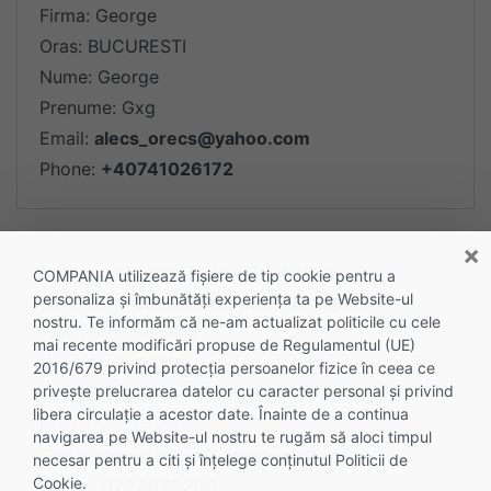
Firma: George
Oras: BUCURESTI
Nume: George
Prenume: Gxg
Email:
alecs_orecs@yahoo.com
Phone:
+40741026172
×
Data inregistrare: 2016-02-04 10:06:10
COMPANIA utilizează fişiere de tip cookie pentru a
personaliza și îmbunătăți experiența ta pe Website-ul
Categoria:
Consultanta piata de capital
nostru. Te informăm că ne-am actualizat politicile cu cele
Firma: Andrei Iulian
mai recente modificări propuse de Regulamentul (UE)
Oras: BUCURESTI
2016/679 privind protecția persoanelor fizice în ceea ce
privește prelucrarea datelor cu caracter personal și privind
Nume: Andrei
libera circulație a acestor date. Înainte de a continua
Prenume: Stancu
navigarea pe Website-ul nostru te rugăm să aloci timpul
Email:
stancuandreiiulian@gmail.com
necesar pentru a citi și înțelege conținutul Politicii de
Cookie.
Phone:
0724078200