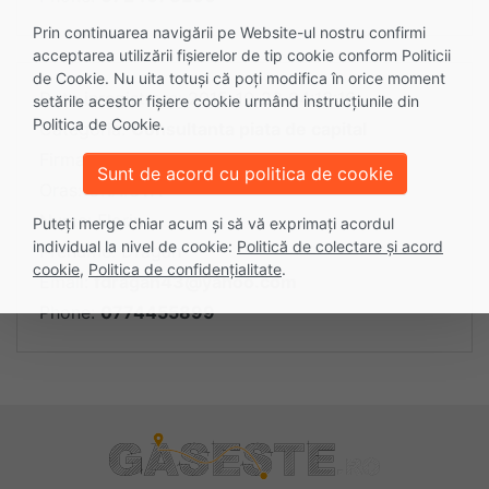
Prin continuarea navigării pe Website-ul nostru confirmi
acceptarea utilizării fişierelor de tip cookie conform Politicii
de Cookie. Nu uita totuși că poți modifica în orice moment
Data inregistrare: 2015-10-28 04:13:16
setările acestor fişiere cookie urmând instrucțiunile din
Politica de Cookie.
Categoria:
Consultanta piata de capital
Firma: Unitate Militara
Sunt de acord cu politica de cookie
Oras: CRAIOVA
Nume: Florin
Puteți merge chiar acum și să vă exprimați acordul
individual la nivel de cookie:
Politică de colectare și acord
Prenume: Dragan
cookie
,
Politica de confidențialitate
.
Email:
fdragan43@yahoo.com
Phone:
0774455899