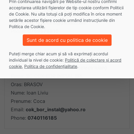
Prin continuarea navigării pe Website-ul nostru confirmi
Nume: Adrian
acceptarea utilizării fişierelor de tip cookie conform Politicii
de Cookie. Nu uita totuși că poți modifica în orice moment
Prenume: Birsan
setările acestor fişiere cookie urmând instrucțiunile din
Email:
ady_arabu85@yahoo.com
Politica de Cookie.
Phone:
0769576810
Sunt de acord cu politica de cookie
Puteți merge chiar acum și să vă exprimați acordul
Data inregistrare: 2016-11-26 07:12:21
individual la nivel de cookie:
Politică de colectare și acord
cookie
,
Politica de confidențialitate
.
Categoria:
Instalatii electrice (electrician)
Firma: SC COK-BOR INSTAL SRL
Oras: BRASOV
Nume: Ioan Liviu
Prenume: Coca
Email:
cok_bor_instal@yahoo.ro
Phone:
0740116185