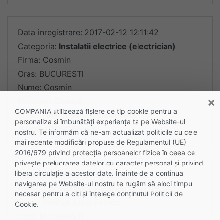
Data inregistrare: 2017-02-12 12:11:42
Categoria:
Instalatii electrice (electrician)
Firma: Cosmin
Oras: BUCURESTI
Nume: Cosmin
×
Prenume: Cosmin
COMPANIA utilizează fişiere de tip cookie pentru a
Email:
ruta.cosmin@gmail.com
personaliza și îmbunătăți experiența ta pe Website-ul
Phone:
0729056167
nostru. Te informăm că ne-am actualizat politicile cu cele
mai recente modificări propuse de Regulamentul (UE)
2016/679 privind protecția persoanelor fizice în ceea ce
privește prelucrarea datelor cu caracter personal și privind
libera circulație a acestor date. Înainte de a continua
Data inregistrare: 2016-12-29 09:30:23
navigarea pe Website-ul nostru te rugăm să aloci timpul
Categoria:
Instalatii electrice (electrician)
necesar pentru a citi și înțelege conținutul Politicii de
Firma: Prompt Alpin Expres
Cookie.
Oras: BUCURESTI