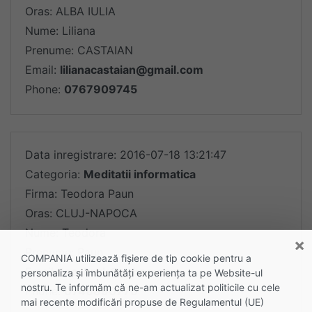
Oras: ALBA IULIA
Nume: Liliana
Prenume: CASTAIAN
Email:
lilianacastaian@gmail.com
Phone:
0767909745
Data inregistrare: 2016-07-18 13:21:47
Categoria:
Meditatii informatica
Firma: Teodora Paun
Oras: CLUJ-NAPOCA
Nume: Teodora
×
Prenume: Paun
COMPANIA utilizează fişiere de tip cookie pentru a
Email:
teo_bruk@yahoo.com
personaliza și îmbunătăți experiența ta pe Website-ul
nostru. Te informăm că ne-am actualizat politicile cu cele
Phone:
0746890770
mai recente modificări propuse de Regulamentul (UE)