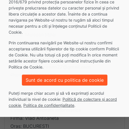
2016/679 privind protecția persoanelor fizice în ceea ce
privește prelucrarea datelor cu caracter personal și privind
libera circulație a acestor date. Înainte de a continua
Data inregistrare: 2016-07-18 11:47:18
navigarea pe Website-ul nostru te rugăm să aloci timpul
necesar pentru a citi și înțelege conținutul Politicii de
Categoria:
Meditatii informatica
Cookie.
Firma: Muresan Mihai
Oras: CLUJ-NAPOCA
Prin continuarea navigării pe Website-ul nostru confirmi
acceptarea utilizării fişierelor de tip cookie conform Politicii
Nume: Mihai
de Cookie. Nu uita totuși că poți modifica în orice moment
Prenume: Muresan
setările acestor fişiere cookie urmând instrucțiunile din
Email:
mihaimuresan22@gmail.com
Politica de Cookie.
Phone:
0749221605
Sunt de acord cu politica de cookie
Puteți merge chiar acum și să vă exprimați acordul
individual la nivel de cookie:
Politică de colectare și acord
Data inregistrare: 2016-03-25 10:47:28
cookie
,
Politica de confidențialitate
.
Categoria:
Meditatii informatica
Firma: Vlad Antoaneta
Oras: BUCURESTI