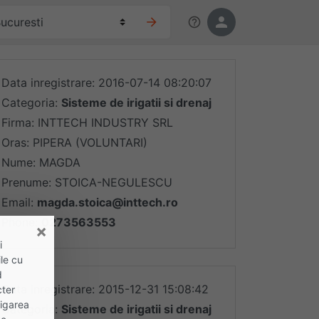
Data inregistrare: 2016-07-14 08:20:07
Categoria:
Sisteme de irigatii si drenaj
Firma: INTTECH INDUSTRY SRL
Oras: PIPERA (VOLUNTARI)
Nume: MAGDA
Prenume: STOICA-NEGULESCU
Email:
magda.stoica@inttech.ro
Phone:
0273563553
×
i
le cu
d
Data inregistrare: 2015-12-31 15:08:42
cter
vigarea
Categoria:
Sisteme de irigatii si drenaj