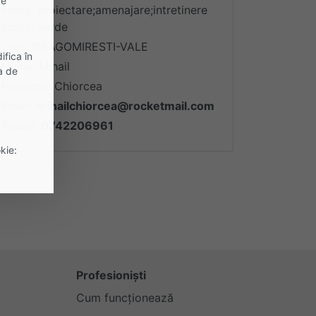
ge
Firma: proiectare;amenajare;intretinere
spatiu verde
Oras: DRAGOMIRESTI-VALE
ifica în
Nume: Mihail
a de
Prenume: Chiorcea
Email:
mihailchiorcea@rocketmail.com
Phone:
0742206961
kie:
Profesioniști
Cum funcționează