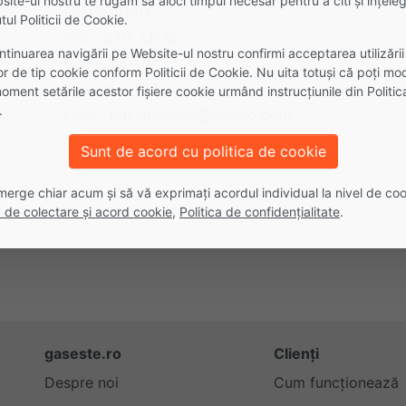
ite-ul nostru te rugăm să aloci timpul necesar pentru a citi și înțele
Firma: LUCIA
tul Politicii de Cookie.
Oras: BAIA MARE
ntinuarea navigării pe Website-ul nostru confirmi acceptarea utilizării
Nume: LUCIA
lor de tip cookie conform Politicii de Cookie. Nu uita totuși că poți mod
Prenume: TOTH
oment setările acestor fişiere cookie urmând instrucțiunile din Politic
.
Email:
tluciamonica@yahoo.com
Phone:
0744510352
Sunt de acord cu politica de cookie
merge chiar acum și să vă exprimați acordul individual la nivel de coo
ă de colectare și acord cookie
,
Politica de confidențialitate
.
gaseste.ro
Clienți
Despre noi
Cum funcționează