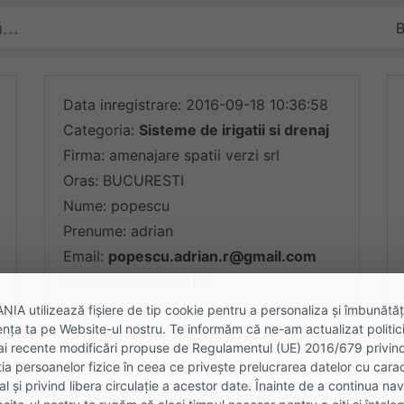
e
Data inregistrare: 2016-09-18 10:36:58
Categoria:
Sisteme de irigatii si drenaj
Firma: amenajare spatii verzi srl
Oras: BUCURESTI
Nume: popescu
Prenume: adrian
Email:
popescu.adrian.r@gmail.com
Phone:
0765334422
A utilizează fişiere de tip cookie pentru a personaliza și îmbunătăț
nța ta pe Website-ul nostru. Te informăm că ne-am actualizat politici
ai recente modificări propuse de Regulamentul (UE) 2016/679 privin
Data inregistrare: 2016-05-21 14:45:40
ia persoanelor fizice în ceea ce privește prelucrarea datelor cu cara
l și privind libera circulație a acestor date. Înainte de a continua na
Categoria:
Sisteme de irigatii si drenaj