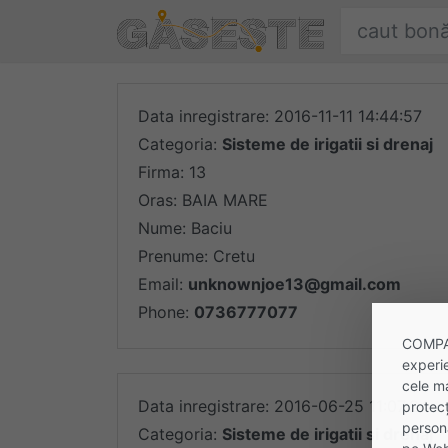
Sari la conținut
Găsește ofert
Oferte
Data inregistrare: 2016-11-11 14:44:57
Categoria:
Sisteme de irigatii si drenaj
Firma: 13
Oras: BAIA MARE
Nume: Baciu
Prenume: Cretu
Email:
unknownjoe13@gmail.com
Phone:
0736777077
COMPANI
experie
cele m
Data inregistrare: 2016-06-25 11:07:24
protecț
persona
Categoria:
Sisteme de irigatii si drenaj