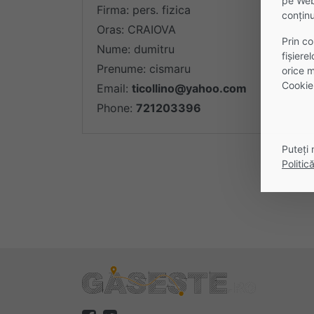
pe Webs
Firma: pers. fizica
conținu
Oras: CRAIOVA
Prin co
Nume: dumitru
fişiere
Prenume: cismaru
orice m
Cookie
Email:
ticollino@yahoo.com
Phone:
721203396
Puteți 
Politic