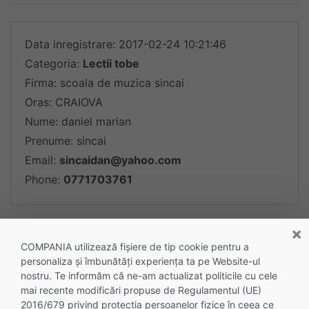
Data inregistrare: 2017-02-24 10:21:46
Categoria:
Lectii tobe
Firma: scoala de muzica sincai
Oras: CRAIOVA
Nume: daniel marian
Prenume: sincai
Email:
sincaidan@yahoo.com
Phone:
0771703761
×
Data inregistrare: 2016-10-21 10:45:34
COMPANIA utilizează fişiere de tip cookie pentru a
personaliza și îmbunătăți experiența ta pe Website-ul
Categoria:
Lectii de pian
nostru. Te informăm că ne-am actualizat politicile cu cele
Firma:
mai recente modificări propuse de Regulamentul (UE)
Oras: TIMISOARA
2016/679 privind protecția persoanelor fizice în ceea ce