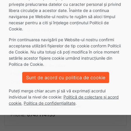
privește prelucrarea datelor cu caracter personal și privind
Nume: Remus
libera circulație a acestor date. Înainte de a continua
Prenume: Mihai
navigarea pe Website-ul nostru te rugăm să aloci timpul
Email:
remusel07@gmail.com
necesar pentru a citi și înțelege conținutul Politicii de
Cookie.
Phone:
0721119919
Prin continuarea navigării pe Website-ul nostru confirmi
acceptarea utilizării fişierelor de tip cookie conform Politicii
de Cookie. Nu uita totuși că poți modifica în orice moment
Data inregistrare: 2016-07-18 15:30:16
setările acestor fişiere cookie urmând instrucțiunile din
Politica de Cookie.
Categoria:
Lectii de pian
Firma:
Sunt de acord cu politica de cookie
Oras: CLUJ-NAPOCA
Nume: Dirva
Puteți merge chiar acum și să vă exprimați acordul
individual la nivel de cookie:
Politică de colectare și acord
Prenume: Ioana
cookie
,
Politica de confidențialitate
.
Email:
ioana_dirva@yahoo.com
Phone:
0747114155