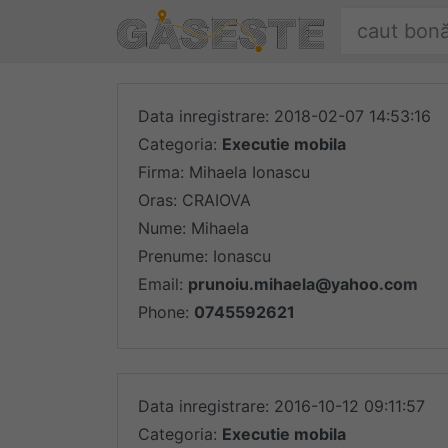
Sari la conținut
Găsește ofert
Oferte
Data inregistrare: 2018-02-07 14:53:16
Categoria:
Executie mobila
Firma: Mihaela Ionascu
Oras: CRAIOVA
Nume: Mihaela
Prenume: Ionascu
Email:
prunoiu.mihaela@yahoo.com
Phone:
0745592621
Data inregistrare: 2016-10-12 09:11:57
Categoria:
Executie mobila