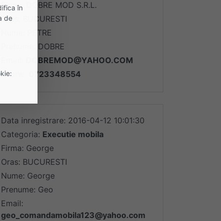
Firma: DOBRE MOD S.R.L.
ifica în
a de
Oras: BUCURESTI
Nume: PETRE
Prenume: DOBRE
Email:
DOBREMOD@YAHOO.COM
kie:
Phone:
0723348554
Data inregistrare: 2016-04-12 10:01:30
Categoria:
Executie mobila
Firma: George
Oras: BUCURESTI
Nume: George
Prenume: Geo
Email:
geo_comandamobila123@yahoo.com