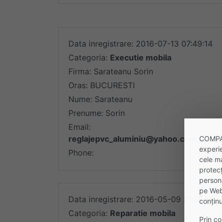
Data inregistrare: 2016-07-13 07:49:14
Categoria:
Executie mobila
Firma: Sarateanu Sorin
Oras: BUCURESTI
Nume: Sarateanu
Prenume: Sorin
Email:
reglajepvc_aluminiu@yahoo.com
COMPANI
experie
Phone:
cele m
protecț
persona
pe Webs
Data inregistrare: 2016-05-09 21:18:45
conținu
Categoria:
Reparatie mobila
Prin co