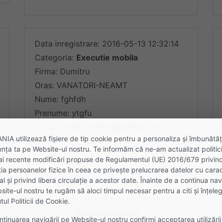
Data inregistrare: 2016-05-13 12:32:14
Categoria:
Executie mobila
Firma: Dumitru
Oras: VANATORI-NEAMT
Nume: fghfdh
Prenume: ytgfu
Email:
ovidiu.bodron@yahoo.com
A utilizează fişiere de tip cookie pentru a personaliza și îmbunătăț
Phone:
0711025568
nța ta pe Website-ul nostru. Te informăm că ne-am actualizat politici
ai recente modificări propuse de Regulamentul (UE) 2016/679 privin
ia persoanelor fizice în ceea ce privește prelucrarea datelor cu cara
l și privind libera circulație a acestor date. Înainte de a continua na
ite-ul nostru te rugăm să aloci timpul necesar pentru a citi și înțele
Data inregistrare: 2016-05-09 07:33:43
tul Politicii de Cookie.
Categoria:
Executie mobila
ntinuarea navigării pe Website-ul nostru confirmi acceptarea utilizării