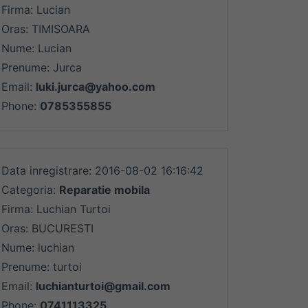
Firma: Lucian
Oras: TIMISOARA
Nume: Lucian
Prenume: Jurca
Email:
luki.jurca@yahoo.com
Phone:
0785355855
Data inregistrare: 2016-08-02 16:16:42
Categoria:
Reparatie mobila
Firma: Luchian Turtoi
Oras: BUCURESTI
Nume: luchian
Prenume: turtoi
Email:
luchianturtoi@gmail.com
Phone:
0741113325