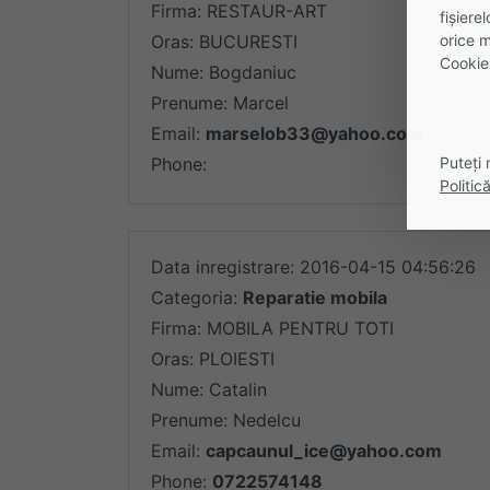
Firma: RESTAUR-ART
fişiere
orice m
Oras: BUCURESTI
Cookie
Nume: Bogdaniuc
Prenume: Marcel
Email:
marselob33@yahoo.com
Puteți 
Phone:
Politic
Data inregistrare: 2016-04-15 04:56:26
Categoria:
Reparatie mobila
Firma: MOBILA PENTRU TOTI
Oras: PLOIESTI
Nume: Catalin
Prenume: Nedelcu
Email:
capcaunul_ice@yahoo.com
Phone:
0722574148