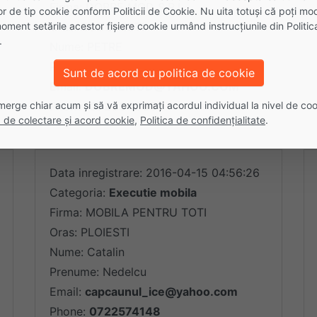
Firma: DOBRE MOD S.R.L.
lor de tip cookie conform Politicii de Cookie. Nu uita totuși că poți mod
oment setările acestor fişiere cookie urmând instrucțiunile din Politic
Oras: BUCURESTI
.
Nume: PETRE
Prenume: DOBRE
Sunt de acord cu politica de cookie
Email:
DOBREMOD@YAHOO.COM
merge chiar acum și să vă exprimați acordul individual la nivel de coo
Phone:
0723348554
ă de colectare și acord cookie
,
Politica de confidențialitate
.
Data inregistrare: 2016-04-15 04:56:26
Categoria:
Executie mobila
Firma: MOBILA PENTRU TOTI
Oras: PLOIESTI
Nume: Catalin
Prenume: Nedelcu
Email:
capcaunul_ice@yahoo.com
Phone:
0722574148