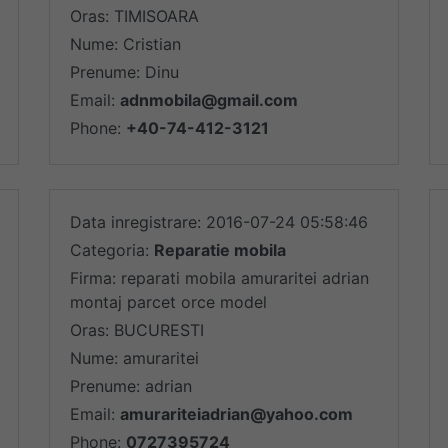
Oras: TIMISOARA
Nume: Cristian
Prenume: Dinu
Email:
adnmobila@gmail.com
Phone:
+40-74-412-3121
Data inregistrare: 2016-07-24 05:58:46
Categoria:
Reparatie mobila
Firma: reparati mobila amuraritei adrian
montaj parcet orce model
Oras: BUCURESTI
Nume: amuraritei
Prenume: adrian
Email:
amurariteiadrian@yahoo.com
Phone:
0727395724