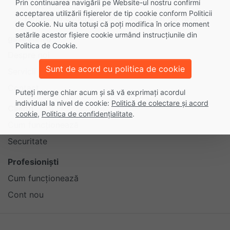
© 2014 - 2026 gaseste.ro
Prin continuarea navigării pe Website-ul nostru confirmi
acceptarea utilizării fişierelor de tip cookie conform Politicii
Termeni și condiții
ANPC
Dezvoltat de
1616.ro
de Cookie. Nu uita totuși că poți modifica în orice moment
setările acestor fişiere cookie urmând instrucțiunile din
gaseste.ro
Politica de Cookie.
Despre noi
Sunt de acord cu politica de cookie
Servicii
Contact
Puteți merge chiar acum și să vă exprimați acordul
individual la nivel de cookie:
Politică de colectare și acord
Clienți
cookie
,
Politica de confidențialitate
.
Cum funcționează
Securitate
Profesioniști
Cum funcționează
Cont nou