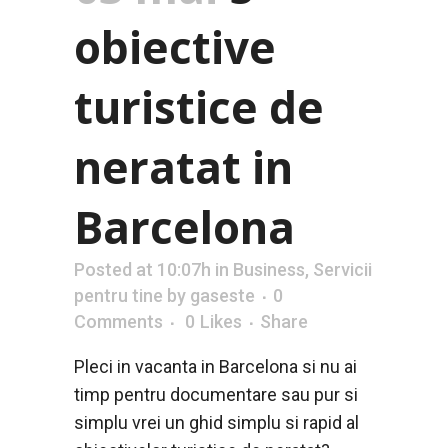
obiective
turistice de
neratat in
Barcelona
Posted at 10:07h
in
Business
,
Servicii
pentru tine
by
gaseste
0
Comments
0
Likes
Share
Pleci in vacanta in Barcelona si nu ai
timp pentru documentare sau pur si
simplu vrei un ghid simplu si rapid al