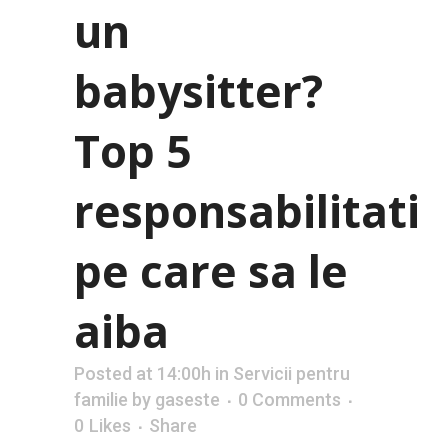
un
babysitter?
Top 5
responsabilitati
pe care sa le
aiba
Posted at 14:00h
in
Servicii pentru
familie
by
gaseste
0 Comments
0
Likes
Share