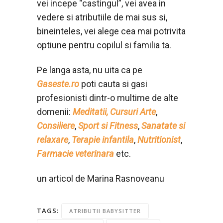
vei incepe “castingul”, vei avea in
vedere si atributiile de mai sus si,
bineinteles, vei alege cea mai potrivita
optiune pentru copilul si familia ta.
Pe langa asta, nu uita ca pe
Gaseste.ro
poti cauta si gasi
profesionisti dintr-o multime de alte
domenii:
Meditatii,
Cursuri Arte
,
Consiliere
,
Sport si Fitness
,
Sanatate si
relaxare
,
Terapie infantila
,
Nutritionist
,
Farmacie veterinara
etc.
un articol de Marina Rasnoveanu
TAGS:
ATRIBUTII BABYSITTER