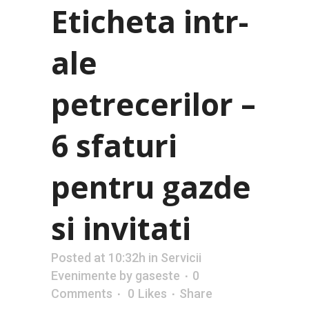
Eticheta intr-
ale
petrecerilor –
6 sfaturi
pentru gazde
si invitati
Posted at 10:32h
in
Servicii
Evenimente
by
gaseste
0
Comments
0
Likes
Share