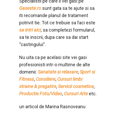
Specialistii pe care ii vei gasi pe
Gaseste.ro
sunt gata sa te ajute si sa
iti recomande planul de tratament
potrivit tie. Tot ce trebuie sa faci este
sa intri aici
, sa completezi formularul,
sa te inscrii, dupa care sa dai start
“castingului”.
Nu uita ca pe acelasi site vei gasi
profesionisti intr-o multime de alte
domenii:
Sanatate si relaxare
,
Sport si
Fitness
,
Consiliere
,
Cursuri limbi
straine & pregatire
,
Servicii cosmetice
,
Productie Foto/Video
,
Cursuri Arte
etc.
un articol de Marina Rasnoveanu