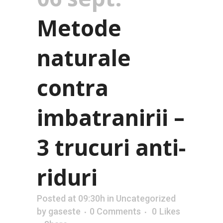
Metode
naturale
contra
imbatranirii –
3 trucuri anti-
riduri
Posted at 09:30h
in
Uncategorized
by
gaseste
0 Comments
0
Likes