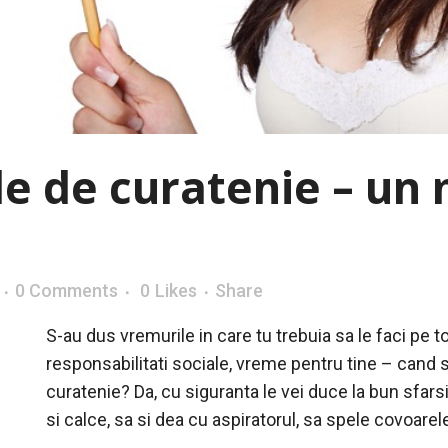
le de curatenie – un
0 Comments
0
Likes
Share
S-au dus vremurile in care tu trebuia sa le faci pe t
responsabilitati sociale, vreme pentru tine – cand sa
curatenie? Da, cu siguranta le vei duce la bun sfarsi
si calce, sa si dea cu aspiratorul, sa spele covoare