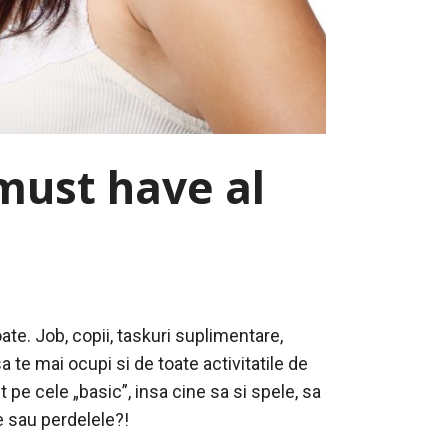
 must have al
oate. Job, copii, taskuri suplimentare,
 te mai ocupi si de toate activitatile de
t pe cele „basic”, insa cine sa si spele, sa
le sau perdelele?!