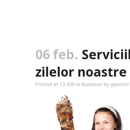
06 feb.
Servicii
zilelor noastre
Posted at 12:45h
in
Business
by
gaseste