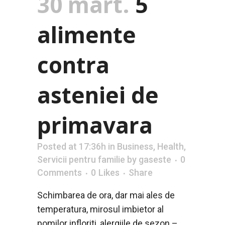
30 mart.
5
alimente
contra
asteniei de
primavara
Posted at 17:36h
in
Business
,
Health
,
Servicii pentru familie
by
gaseste
0
Comments
0
Likes
Share
Schimbarea de ora, dar mai ales de
temperatura, mirosul imbietor al
pomilor infloriti, alergiile de sezon –