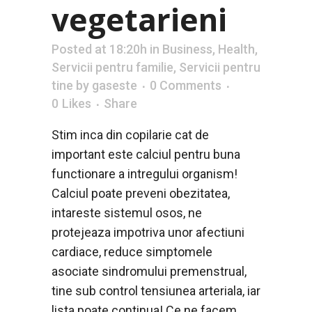
vegetarieni
Posted at 18:20h
in
Business
,
Health
,
Servicii pentru familie
,
Servicii pentru
tine
by
gaseste
0 Comments
0
Likes
Share
Stim inca din copilarie cat de
important este calciul pentru buna
functionare a intregului organism!
Calciul poate preveni obezitatea,
intareste sistemul osos, ne
protejeaza impotriva unor afectiuni
cardiace, reduce simptomele
asociate sindromului premenstrual,
tine sub control tensiunea arteriala, iar
lista poate continua! Ce ne facem,