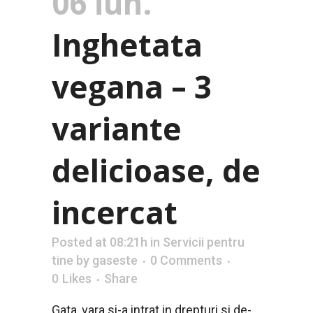
06 iun.
Inghetata
vegana – 3
variante
delicioase, de
incercat
Posted at 08:21h
in
Servicii pentru
tine
by
gaseste
0 Comments
0
Likes
Share
Gata, vara si-a intrat in drepturi si de-