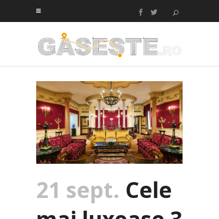
21 sept.
Cele
mai luxoase 3