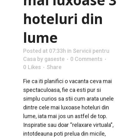
hoteluri din
lume
Posted at 07:33h
in
Servicii pentru
Casa
by
gaseste
0 Comments
0
Likes
Share
Fie ca iti planifici o vacanta ceva mai
spectaculoasa, fie ca esti pur si
simplu curios sa stii cum arata unele
dintre cele mai luxoase hoteluri din
lume, iata mai jos un astfel de top.
Inspiratie sau doar “relaxare virtuala”,
intotdeauna poti prelua din micile,