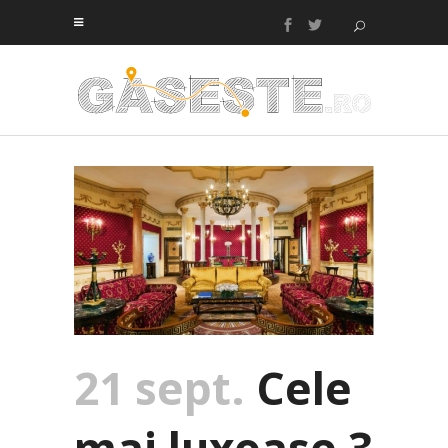
21 sept.
Cele
mai luxoase 3