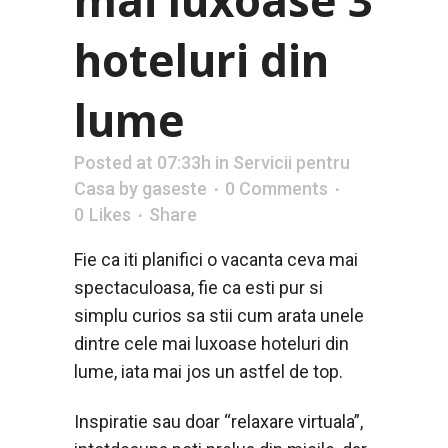
hoteluri din
lume
Posted at 07:33h
in
Servicii pentru
Casa
by
gaseste
0 Comments
0
Likes
Share
Fie ca iti planifici o vacanta ceva mai
spectaculoasa, fie ca esti pur si
simplu curios sa stii cum arata unele
dintre cele mai luxoase hoteluri din
lume, iata mai jos un astfel de top.
Inspiratie sau doar “relaxare virtuala”,