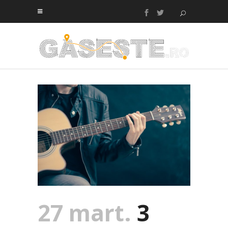
27 mart.
3