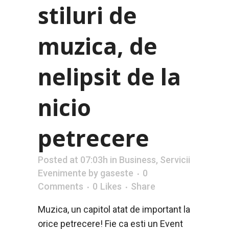
stiluri de
muzica, de
nelipsit de la
nicio
petrecere
Posted at 07:03h
in
Business
,
Servicii
Evenimente
by
gaseste
0
Comments
0
Likes
Share
Muzica, un capitol atat de important la
orice petrecere! Fie ca esti un Event