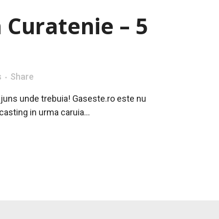
n Curatenie – 5
s
Share
i ajuns unde trebuia! Gaseste.ro este nu
casting in urma caruia...