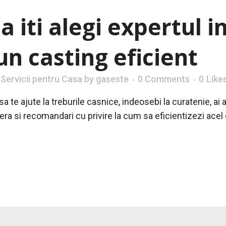
 iti alegi expertul i
un casting eficient
,
Servicii pentru Casa
by
gaseste
0 Comments
0
Like
a te ajute la treburile casnice, indeosebi la curatenie, a
ofera si recomandari cu privire la cum sa eficientizezi acel 