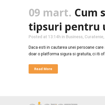
09 mart.
Cum sa
tipsuri pentru 
Posted at 13:14h
in
Business
,
Curatenie
Daca esti in cautarea unei persoane care s
doar o platforma sigura si gratuita, ci iti 
Read More