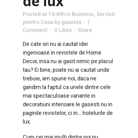
de lux
Posted at 14:40h
in
Business
,
Servicii
pentru Casa
by
gaseste
1
Comment
0
Likes
Share
De cate ori nu ai cautat idei
ingenioase in revistele de Home
Decor, insa nu ai gasit nimic pe placul
tau? Ei bine, poate nu ai cautat unde
trebuie, am spune noi, daca ne
gandim la faptul ca unele dintre cele
mai spectaculoase variante in
decoratiuni interioare le gasesti nu in
paginile revistelor, ci in… hotelurile de
lux.
Cum cei mai multi dintre noi nu