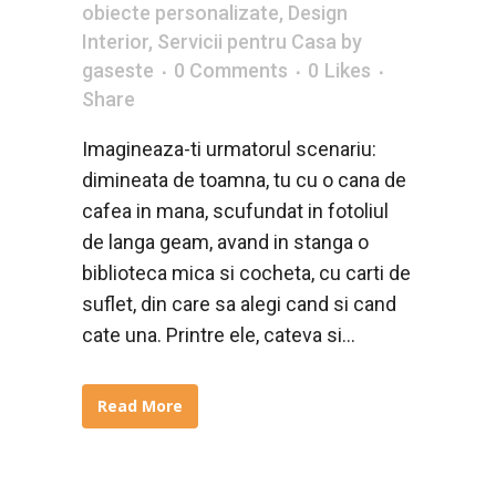
obiecte personalizate
,
Design
Interior
,
Servicii pentru Casa
by
gaseste
0 Comments
0
Likes
Share
Imagineaza-ti urmatorul scenariu:
dimineata de toamna, tu cu o cana de
cafea in mana, scufundat in fotoliul
de langa geam, avand in stanga o
biblioteca mica si cocheta, cu carti de
suflet, din care sa alegi cand si cand
cate una. Printre ele, cateva si...
Read More