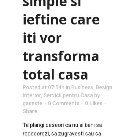
simple si
ieftine care
iti vor
transforma
total casa
Posted at 07:54h
in
Business
,
Design
Interior
,
Servicii pentru Casa
by
gaseste
0 Comments
0
Likes
Share
Te plangi deseori ca nu ai bani sa
redecorezi, sa zugravesti sau sa