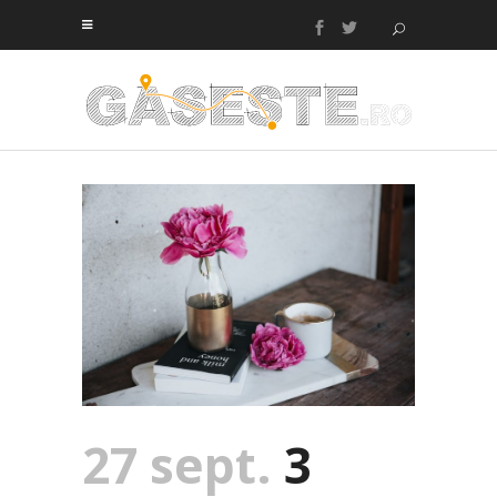
27 sept.
3