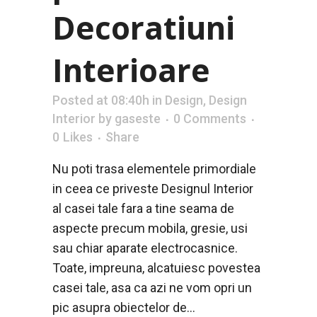
Decoratiuni
Interioare
Posted at 08:40h
in
Design
,
Design
Interior
by
gaseste
0 Comments
0
Likes
Share
Nu poti trasa elementele primordiale
in ceea ce priveste Designul Interior
al casei tale fara a tine seama de
aspecte precum mobila, gresie, usi
sau chiar aparate electrocasnice.
Toate, impreuna, alcatuiesc povestea
casei tale, asa ca azi ne vom opri un
pic asupra obiectelor de...