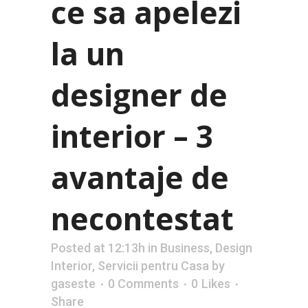
ce sa apelezi
la un
designer de
interior – 3
avantaje de
necontestat
Posted at 12:13h
in
Business
,
Design
Interior
,
Servicii pentru Casa
by
gaseste
0 Comments
0
Likes
Share