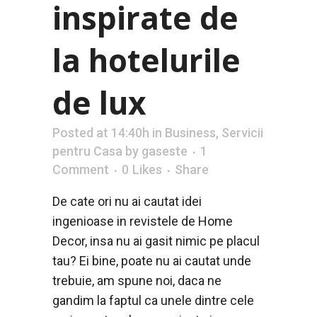
inspirate de
la hotelurile
de lux
Posted at 14:40h
in
Business
,
Servicii
pentru Casa
by
gaseste
1
Comment
0
Likes
Share
De cate ori nu ai cautat idei
ingenioase in revistele de Home
Decor, insa nu ai gasit nimic pe placul
tau? Ei bine, poate nu ai cautat unde
trebuie, am spune noi, daca ne
gandim la faptul ca unele dintre cele