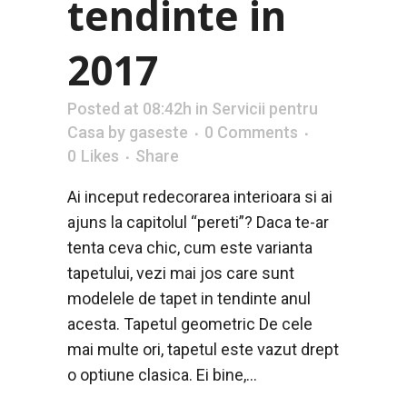
tendinte in
2017
Posted at 08:42h
in
Servicii pentru
Casa
by
gaseste
0 Comments
0
Likes
Share
Ai inceput redecorarea interioara si ai
ajuns la capitolul “pereti”? Daca te-ar
tenta ceva chic, cum este varianta
tapetului, vezi mai jos care sunt
modelele de tapet in tendinte anul
acesta. Tapetul geometric De cele
mai multe ori, tapetul este vazut drept
o optiune clasica. Ei bine,...