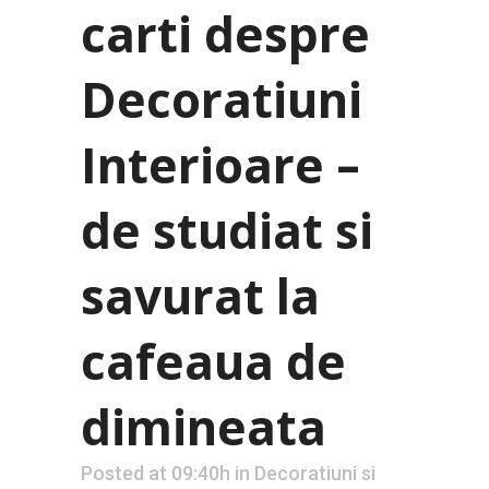
carti despre
Decoratiuni
Interioare –
de studiat si
savurat la
cafeaua de
dimineata
Posted at 09:40h
in
Decoratiuni si