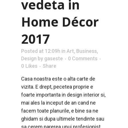
vedeta in
Home Décor
2017
Posted at 12:09h
in
Art
,
Business
,
Design
by
gaseste
0 Comments
0
Likes
Share
Casa noastra este o alta carte de
vizita. E drept, pecetea proprie e
foarte importanta in design interior si,
mai ales la inceput de an cand ne
facem toate planurile, e bine sa ne
ghidam si dupa ultimele tendinte sau
sa cerem parerea unui profesionist...