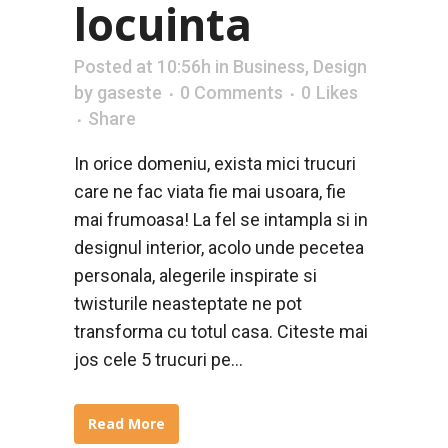
locuinta
Posted at 10:56h
in
Business
,
Design
by
gaseste
0 Comments
0
Likes
Share
In orice domeniu, exista mici trucuri
care ne fac viata fie mai usoara, fie
mai frumoasa! La fel se intampla si in
designul interior, acolo unde pecetea
personala, alegerile inspirate si
twisturile neasteptate ne pot
transforma cu totul casa. Citeste mai
jos cele 5 trucuri pe...
Read More