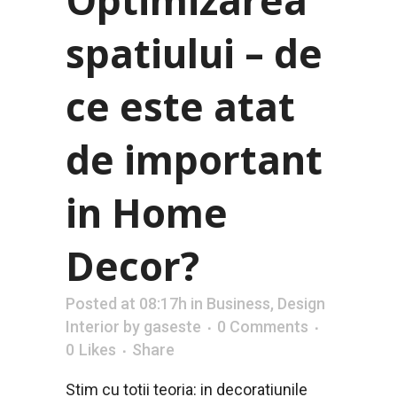
spatiului – de
ce este atat
de important
in Home
Decor?
Posted at 08:17h
in
Business
,
Design
Interior
by
gaseste
0 Comments
0
Likes
Share
Stim cu totii teoria: in decoratiunile