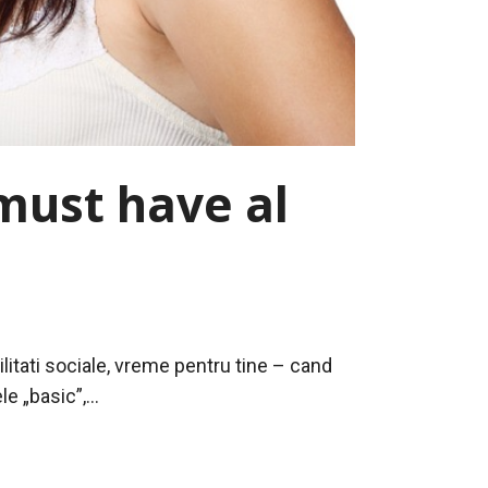
 must have al
ilitati sociale, vreme pentru tine – cand
e „basic”,...