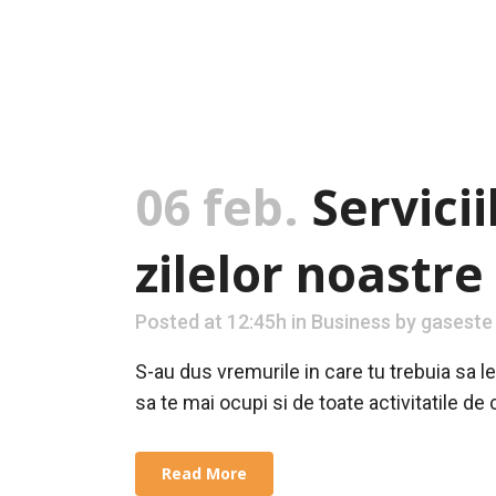
06 feb.
Servici
zilelor noastre
Posted at 12:45h
in
Business
by
gaseste
S-au dus vremurile in care tu trebuia sa le
sa te mai ocupi si de toate activitatile de 
Read More