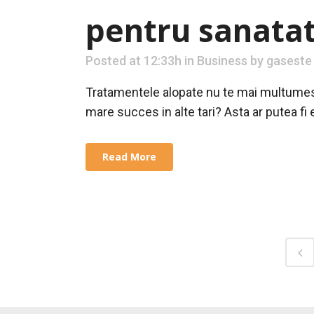
pentru sanata
Posted at 12:33h
in
Business
by
gaseste
Tratamentele alopate nu te mai multumesc?
mare succes in alte tari? Asta ar putea fi e
Read More