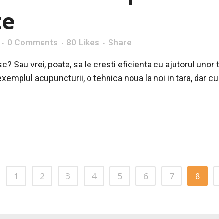
te
0 Comments
80
Likes
Share
 Sau vrei, poate, sa le cresti eficienta cu ajutorul unor 
xemplul acupuncturii, o tehnica noua la noi in tara, dar cu t
1
2
3
4
5
6
7
8