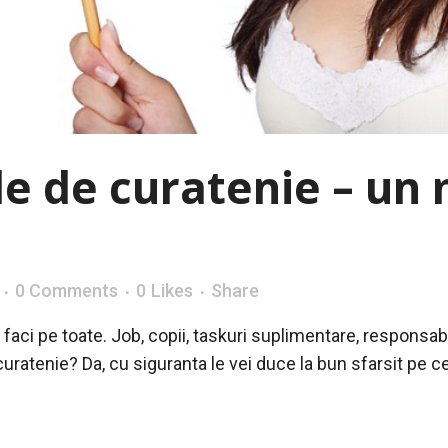
ile de curatenie – un
0 Comments
0
Likes
Share
 faci pe toate. Job, copii, taskuri suplimentare, responsab
curatenie? Da, cu siguranta le vei duce la bun sfarsit pe cel