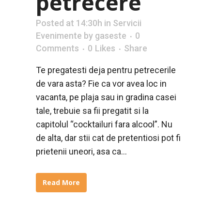
petrecere
Posted at 14:30h
in
Servicii
Evenimente
by
gaseste
0
Comments
0
Likes
Share
Te pregatesti deja pentru petrecerile
de vara asta? Fie ca vor avea loc in
vacanta, pe plaja sau in gradina casei
tale, trebuie sa fii pregatit si la
capitolul “cocktailuri fara alcool”. Nu
de alta, dar stii cat de pretentiosi pot fi
prietenii uneori, asa ca...
Read More