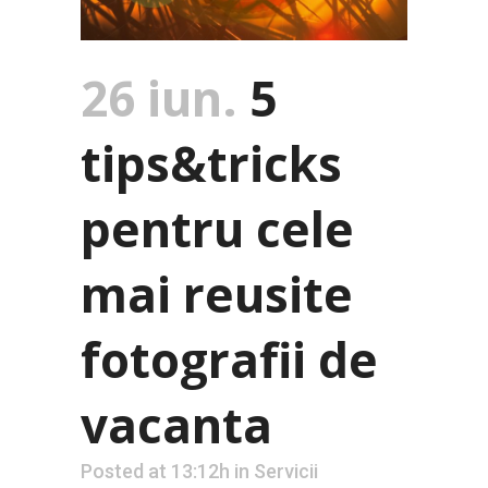
26 iun.
5
tips&tricks
pentru cele
mai reusite
fotografii de
vacanta
Posted at 13:12h
in
Servicii