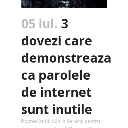
05 iul.
3
dovezi care
demonstreaza
ca parolele
de internet
sunt inutile
Posted at 00:20h
in
Servicii pentru