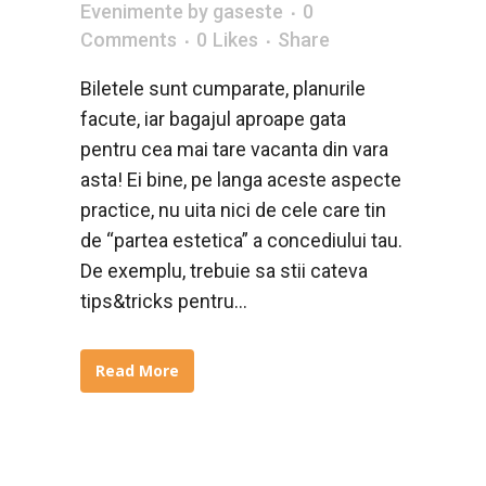
Evenimente
by
gaseste
0
Comments
0
Likes
Share
Biletele sunt cumparate, planurile
facute, iar bagajul aproape gata
pentru cea mai tare vacanta din vara
asta! Ei bine, pe langa aceste aspecte
practice, nu uita nici de cele care tin
de “partea estetica” a concediului tau.
De exemplu, trebuie sa stii cateva
tips&tricks pentru...
Read More