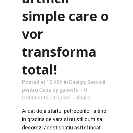
simple care o
vor
transforma
total!
Posted at 10:40h
in
Design
,
Servicii
pentru Casa
by
gaseste
0
Comments
0
Likes
Share
Ai dat deja startul petrecerilor la tine
in gradina de vara si nu stii cum sa
decorezi acest spatiu astfel incat