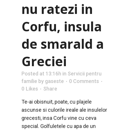
nu ratezi in
Corfu, insula
de smarald a
Greciei
Posted at 13:16h
in
Servicii pentru
familie
by
gaseste
0 Comments
0
Likes
Share
Te-ai obisnuit, poate, cu plajele
ascunse si culorile ireale ale insulelor
grecesti, insa Corfu vine cu ceva
special. Golfuletele cu apa de un