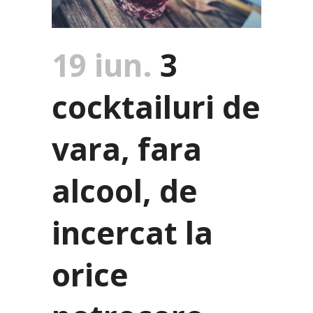
19 iun.
3
cocktailuri de
vara, fara
alcool, de
incercat la
orice