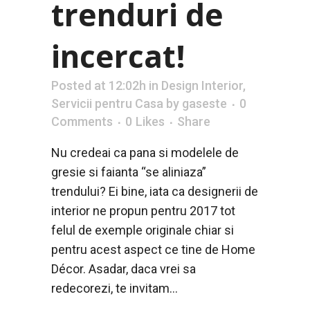
trenduri de
incercat!
Posted at 12:02h
in
Design Interior
,
Servicii pentru Casa
by
gaseste
0
Comments
0
Likes
Share
Nu credeai ca pana si modelele de
gresie si faianta “se aliniaza”
trendului? Ei bine, iata ca designerii de
interior ne propun pentru 2017 tot
felul de exemple originale chiar si
pentru acest aspect ce tine de Home
Décor. Asadar, daca vrei sa
redecorezi, te invitam...