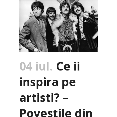
04 iul.
Ce ii
inspira pe
artisti? –
Povestile din