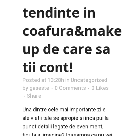
tendinte in
coafura&make
up de care sa
tii cont!
Posted at 13:28h
in
Uncategorized
by
gaseste
0 Comments
0
Likes
Share
Una dintre cele mai importante zile
ale vietii tale se apropie si inca pui la
punct detalii legate de eveniment,
tinuta si imagine? Inseamna ca nu vei