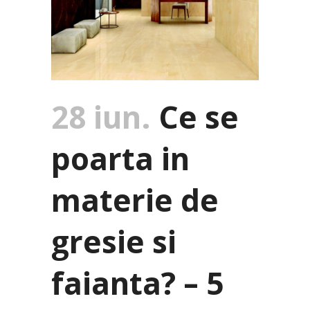
28 iun.
Ce se
poarta in
materie de
gresie si
faianta? – 5