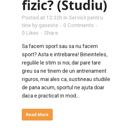
fizic? (Studiu)
Posted at 12:32h
in
Servicii pentru
tine
by
gaseste
0 Comments
0
Likes
Share
Sa facem sport sau sa nu facem
sport? Asta e intrebarea! Bineinteles,
regulile le stim si noi, dar pare tare
greu sa ne tinem de un antrenament
riguros, mai ales ca, sustineau studiile
de pana acum, sportul ne ajuta doar
daca e practicat in mod...
Read More