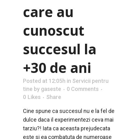
care au
cunoscut
succesul la
+30 de ani
Posted at 12:05h
in
Servicii pentru
tine
by
gaseste
0 Comments
0
Likes
Share
Cine spune ca succesul nu e la fel de
dulce daca il experimentezi ceva mai
tarziu?! Iata ca aceasta prejudecata
este si ea combatuta de numeroase