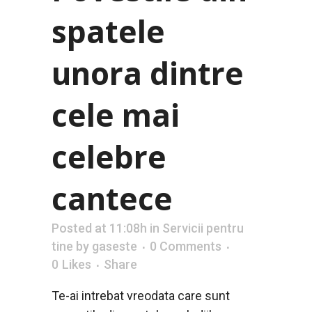
spatele
unora dintre
cele mai
celebre
cantece
Posted at 11:08h
in
Servicii pentru
tine
by
gaseste
0 Comments
0
Likes
Share
Te-ai intrebat vreodata care sunt