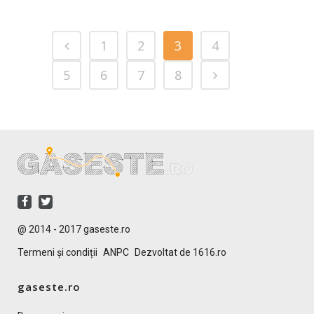
1
2
3
4
5
6
7
8
@ 2014 - 2017 gaseste.ro
Termeni și condiții
ANPC
Dezvoltat de 1616.ro
gaseste.ro