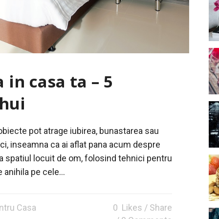
 in casa ta – 5
Shui
obiecte pot atrage iubirea, bunastarea sau
nci, inseamna ca ai aflat pana acum despre
a spatiul locuit de om, folosind tehnici pentru
 anihila pe cele...
entru Casa
0
Likes
Share