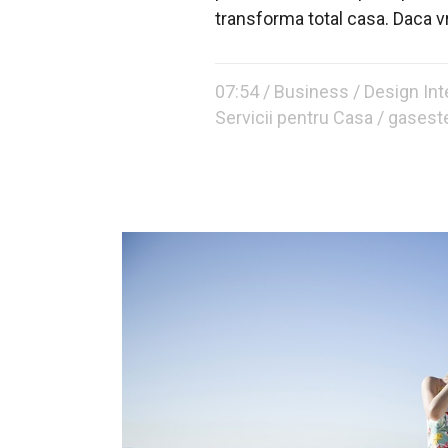
transforma total casa. Daca vre
07:54 /
Business
/
Design Int
Servicii pentru Casa
/ gasest