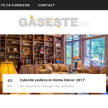
-TE CA FURNIZOR
CONTACT
Culorile vedeta in Home Décor 2017
02
feb.
Art /
Business /
Design
/ No comment