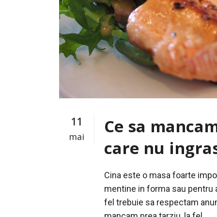
11
Ce sa mancam 
mai
care nu ingra
Cina este o masa foarte importa
mentine in forma sau pentru a
fel trebuie sa respectam anum
mancam prea tarziu, la fel...