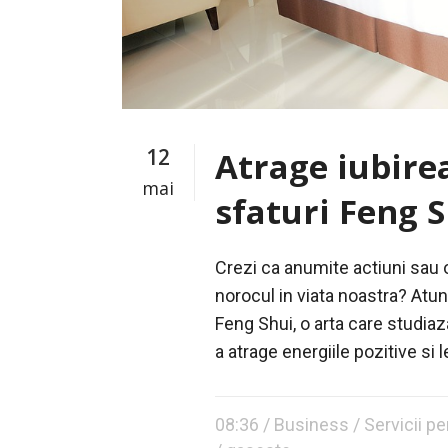
12
Atrage iubirea
mai
sfaturi Feng 
Crezi ca anumite actiuni sau 
norocul in viata noastra? Atu
Feng Shui, o arta care studiaz
a atrage energiile pozitive si le
08:36 /
Business
/
Servicii p