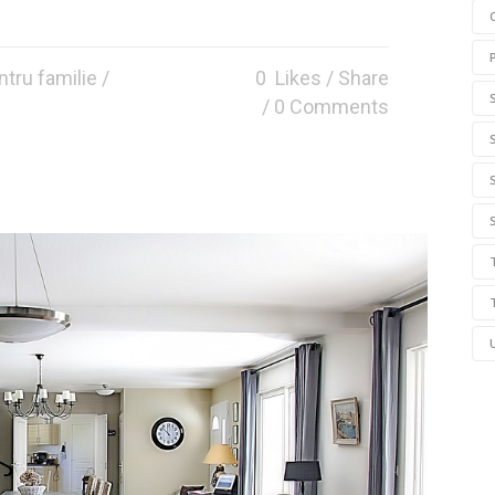
ntru familie
/
0
Likes
Share
0 Comments