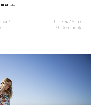
i si tu...
erior
/
0
Likes
Share
e
0 Comments