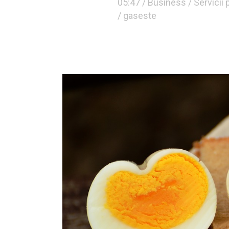
05:47 /
Business
/
Servicii 
/ gaseste