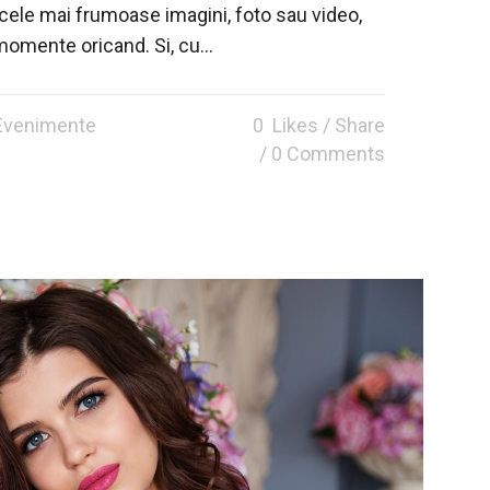
 cele mai frumoase imagini, foto sau video,
momente oricand. Si, cu...
 Evenimente
0
Likes
Share
0 Comments