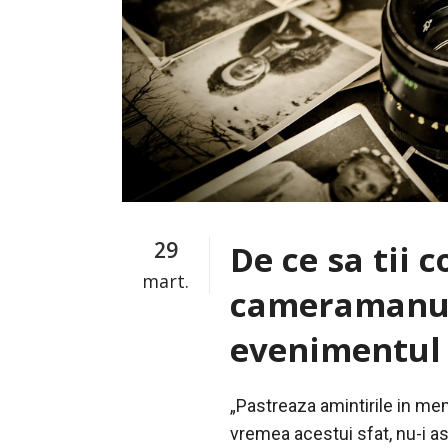
29
De ce sa tii 
mart.
cameramanul
evenimentul
„Pastreaza amintirile in mem
vremea acestui sfat, nu-i a