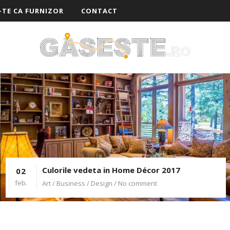
-TE CA FURNIZOR
CONTACT
Culorile vedeta in Home Décor 2017
02
feb.
Art /
Business /
Design
/ No comment