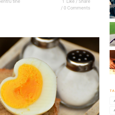
pentru tine
1
Like
Share
0 Comments
TA