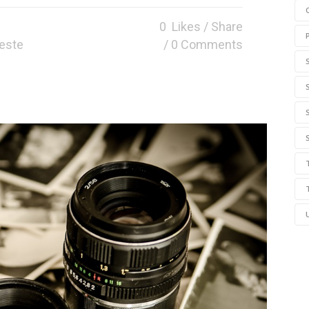
0
Likes
Share
seste
0 Comments