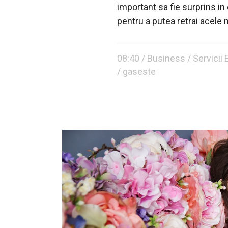
important sa fie surprins in
pentru a putea retrai acele 
08:40 /
Business
/
Servicii
/ gaseste