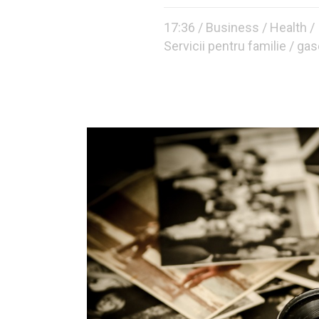
17:36 /
Business
/
Health
/
Servicii pentru familie
/ ga